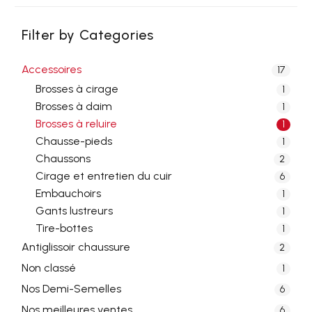
Filter by Categories
Accessoires
17
Brosses à cirage
1
Brosses à daim
1
Brosses à reluire
1
Chausse-pieds
1
Chaussons
2
Cirage et entretien du cuir
6
Embauchoirs
1
Gants lustreurs
1
Tire-bottes
1
Antiglissoir chaussure
2
Non classé
1
Nos Demi-Semelles
6
Nos meilleures ventes
6