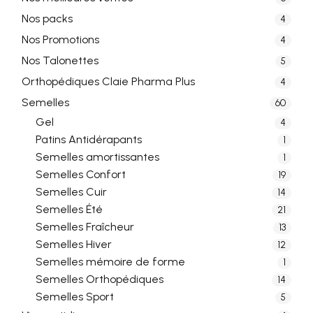
Nos packs
4
Nos Promotions
4
Nos Talonettes
5
Orthopédiques Claie Pharma Plus
4
Semelles
60
Gel
4
Patins Antidérapants
1
Semelles amortissantes
1
Semelles Confort
19
Semelles Cuir
14
Semelles Été
21
Semelles Fraîcheur
13
Semelles Hiver
12
Semelles mémoire de forme
1
Semelles Orthopédiques
14
Semelles Sport
5