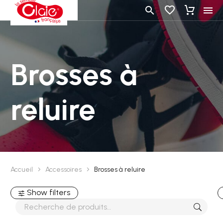
Brosses à
reluire
Accueil
Accessoires
Brosses à reluire
Show filters